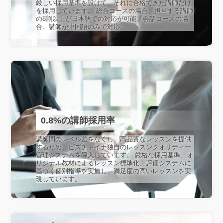
厳しい採用基準を設けて、それに合格できた講師だけ
を採用しています。 総合コースの場合、担当する講師
の8割以上が日本語での対応が可能。会話コースの場
合、講師が中国語のみで対応。
0.8%の講師採用率
講師間のレベル差をなくし、高品質なレッスンを提供
するため、ビズチャイナ独自のレッスンクオリティー
管理システムを導入しています。 厳格な採用基準、オ
リジナル教材によるレッスン標準化、評価システムに
基づく個別指導を実施し、満足度の高いレッスンを実
現しています。